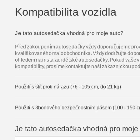
Kompatibilita vozidla
Je tato autosedačka vhodná pro moje auto?
Před zakoupením autosedačky vždy doporučujeme prové
kvalifikovaného maloobchodníka. Vždy dodržujte dopor
ohledem na instalaci dětské autosedačky. Pokud vaše 
kompatibility, prosíme kontaktujte naši zákaznickou po
Použití s štít proti nárazu (76 - 105 cm, do 21 kg)
Použiti s 3bodového bezpečnostním pásem (100 - 150 c
Je tato autosedačka vhodná pro moje