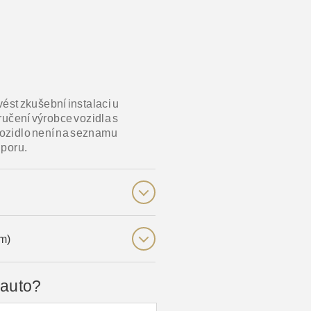
st zkušební instalaci u
učení výrobce vozidla s
vozidlo není na seznamu
dporu.
m)
 auto?