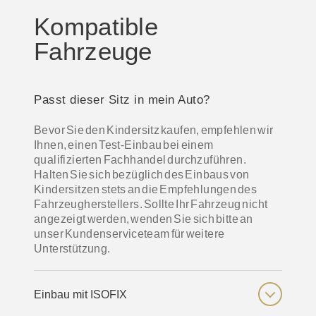
Kompatible
Fahrzeuge
Passt dieser Sitz in mein Auto?
Bevor Sie den Kindersitz kaufen, empfehlen wir
Ihnen, einen Test-Einbau bei einem
qualifizierten Fachhandel durchzuführen.
Halten Sie sich bezüglich des Einbaus von
Kindersitzen stets an die Empfehlungen des
Fahrzeugherstellers. Sollte Ihr Fahrzeug nicht
angezeigt werden, wenden Sie sich bitte an
unser Kundenserviceteam für weitere
Unterstützung.
Einbau mit ISOFIX