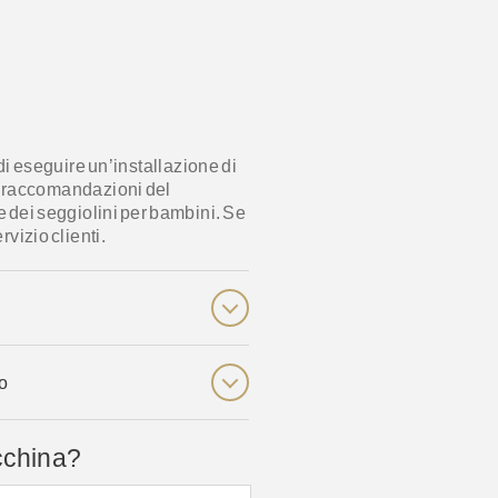
i eseguire un’installazione di
le raccomandazioni del
e dei seggiolini per bambini. Se
rvizio clienti.
lo
cchina?