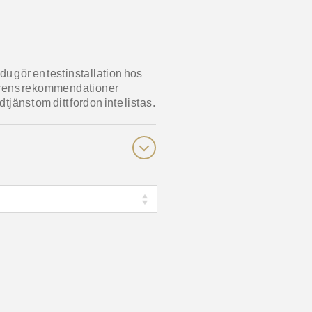
du gör en testinstallation hos
erkarens rekommendationer
jänst om ditt fordon inte listas.