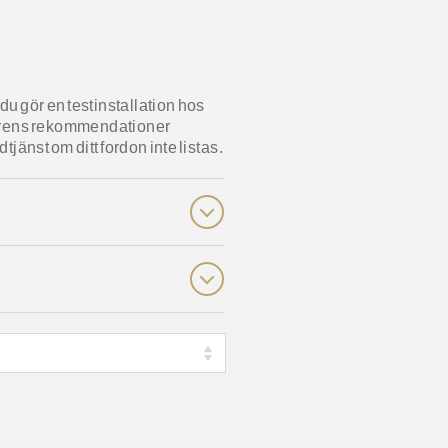
du gör en testinstallation hos
erkarens rekommendationer
jänst om ditt fordon inte listas.