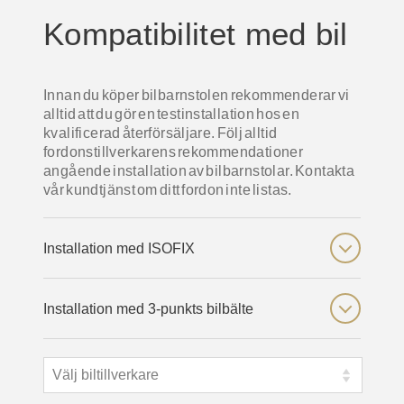
Kompatibilitet med bil
Innan du köper bilbarnstolen rekommenderar vi
alltid att du gör en testinstallation hos en
kvalificerad återförsäljare. Följ alltid
fordonstillverkarens rekommendationer
angående installation av bilbarnstolar. Kontakta
vår kundtjänst om ditt fordon inte listas.
Installation med ISOFIX
Installation med 3-punkts bilbälte